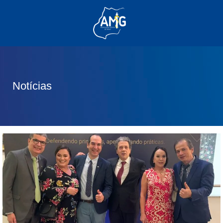
(62) 3285-6111
(62) 99830-0805
contato@adm.amg.org.br
Notícias
Área do Associado