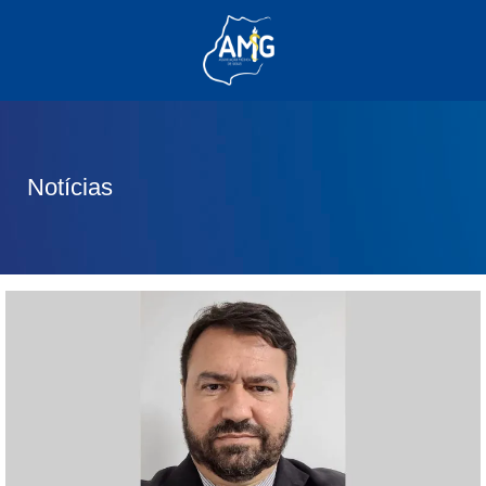
(62) 3285-6111
(62) 99830-0805
contato@adm.amg.org.br
Notícias
Área do Associado