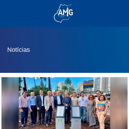
(62) 3285-6111
(62) 99830-0805
contato@adm.amg.org.br
Notícias
Área do Associado