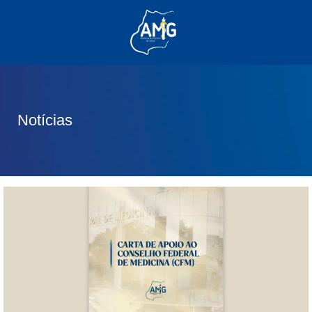
(62) 3285-6111
(62) 99830-0805
contato@adm.amg.org.br
Notícias
Área do Associado