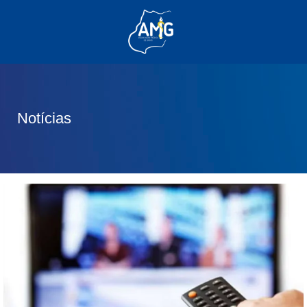
(62) 3285-6111
(62) 99830-0805
contato@adm.amg.org.br
Notícias
Área do Associado