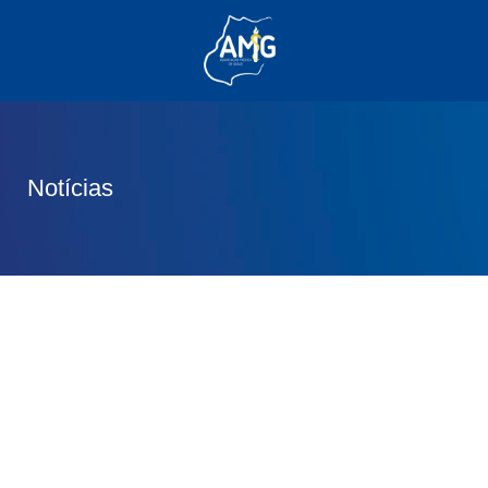
(62) 3285-6111
(62) 99830-0805
contato@adm.amg.org.br
Notícias
Área do Associado