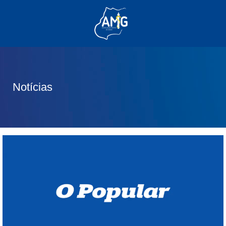
(62) 3285-6111
(62) 99830-0805
contato@adm.amg.org.br
Notícias
Área do Associado