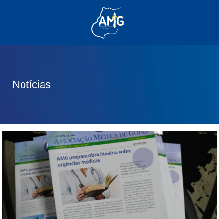
(62) 3285-6111
(62) 99830-0805
contato@adm.amg.org.br
Notícias
Área do Associado