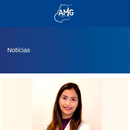
(62) 3285-6111
(62) 99830-0805
contato@adm.amg.org.br
Notícias
Área do Associado