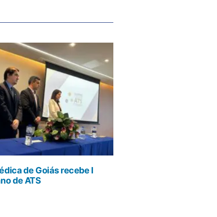
dica de Goiás recebe I
ano de ATS