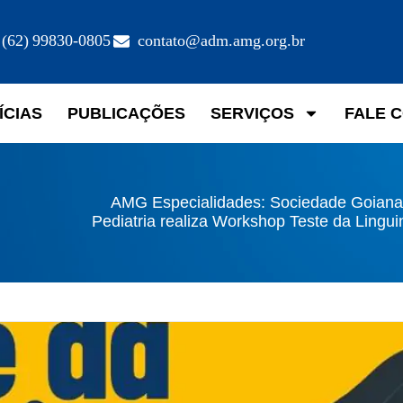
(62) 99830-0805
contato@adm.amg.org.br
ÍCIAS
PUBLICAÇÕES
SERVIÇOS
FALE 
AMG Especialidades: Sociedade Goiana
Pediatria realiza Workshop Teste da Lingu