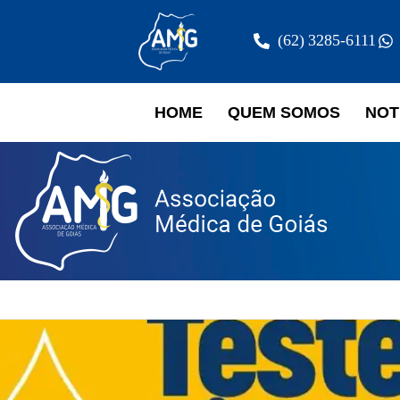
(62) 3285-6111
HOME
QUEM SOMOS
NOT