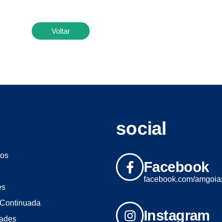
Voltar
social
os
Facebook
facebook.com/amgoia
es
Continuada
Instagram
dades