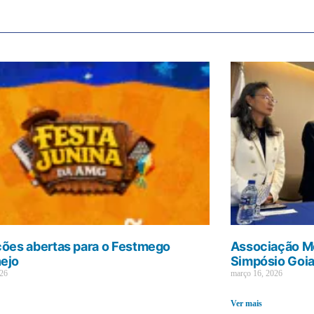
ções abertas para o Festmego
Associação Mé
ejo
Simpósio Goi
026
março 16, 2026
Ver mais