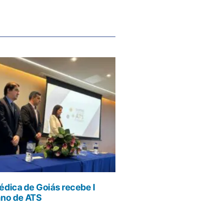
dica de Goiás recebe I
ano de ATS