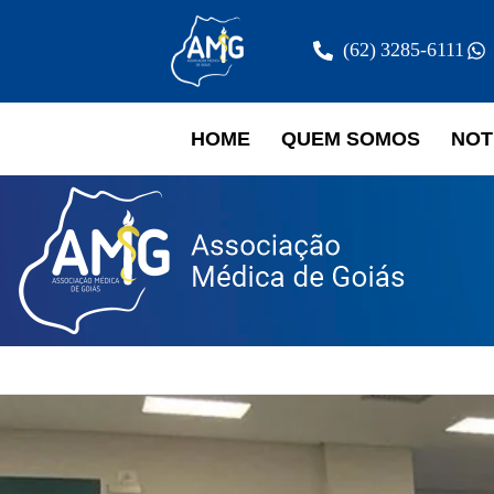
(62) 3285-6111
HOME
QUEM SOMOS
NOT