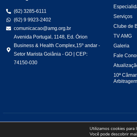
Especiali
(62) 3285-6111
Serviços
(62) 9 9923-2402
Clube de 
comunicacao@amg.org.br
TV AMG
Avenida Portugal, 1148, Ed. Órion
Business & Health Complex,15º andar -
Galeria
Setor Marista Goiânia - GO | CEP:
Fale Cono
74150-030
Atualizaçã
10ª Câmar
Arbitrage
Utilizamos cookies para 
Você pode descobrir mai