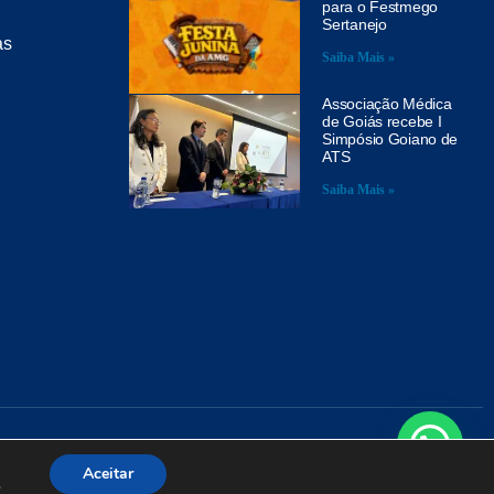
para o Festmego
Sertanejo
as
Saiba Mais »
Associação Médica
de Goiás recebe I
Simpósio Goiano de
ATS
Saiba Mais »
A
Aceitar
.