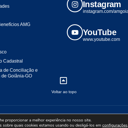
Instagram
dades
instagram.com/amgoi
Benefícios AMG
YouTube
www.youtube.com
sco
o Cadastral
a de Conciliação e
m de Goiânia-GO
Voltar ao topo
2023 - Todos os direitos reservados. Desenvolvido por ALL LINE MÍDI
lhe proporcionar a melhor experiência no nosso site.
s sobre quais cookies estamos usando ou desligá-los em
configurações