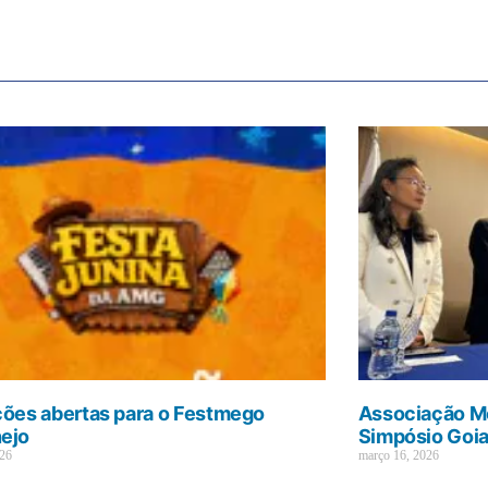
ções abertas para o Festmego
Associação Mé
ejo
Simpósio Goi
026
março 16, 2026