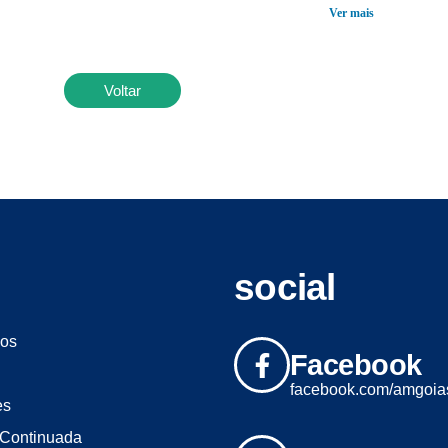
Ver mais
Voltar
social
os
Facebook
facebook.com/amgoia
es
Continuada