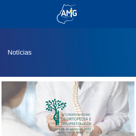
(62) 3285-6111
(62) 99830-0805
contato@adm.amg.org.br
Notícias
Área do Associado