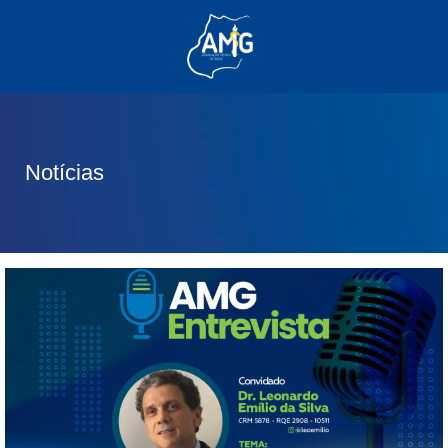
(62) 3285-6111
(62) 99830-0805
contato@adm.amg.org.br
Notícias
Área do Associado