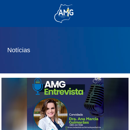
(62) 3285-6111
(62) 99830-0805
contato@adm.amg.org.br
Notícias
Área do Associado