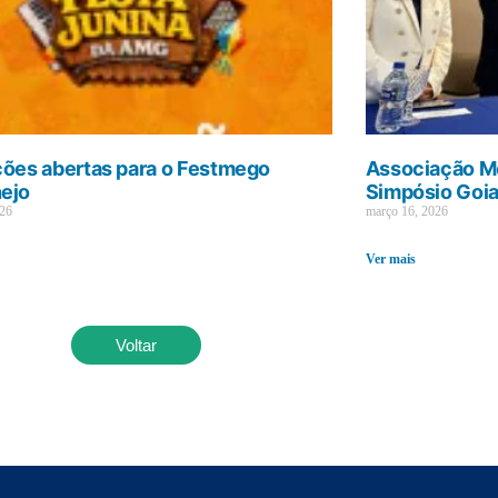
ções abertas para o Festmego
Associação Mé
ejo
Simpósio Goi
026
março 16, 2026
Ver mais
Voltar