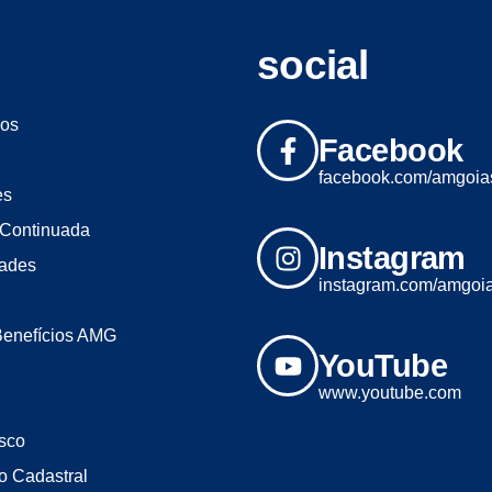
social
os
Facebook
facebook.com/amgoia
es
Continuada
Instagram
dades
instagram.com/amgoi
Benefícios AMG
YouTube
www.youtube.com
sco
o Cadastral