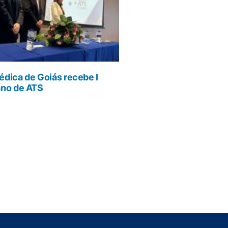
dica de Goiás recebe I
ano de ATS