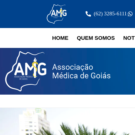
(62) 3285-6111
HOME
QUEM SOMOS
NOT