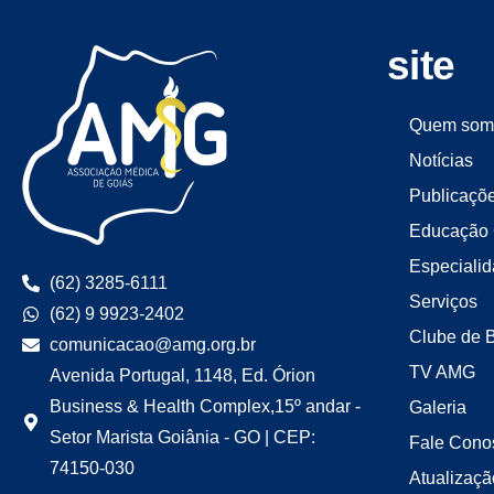
site
Quem som
Notícias
Publicaçõ
Educação 
Especiali
(62) 3285-6111
Serviços
(62) 9 9923-2402
Clube de 
comunicacao@amg.org.br
TV AMG
Avenida Portugal, 1148, Ed. Órion
Business & Health Complex,15º andar -
Galeria
Setor Marista Goiânia - GO | CEP:
Fale Cono
74150-030
Atualizaçã