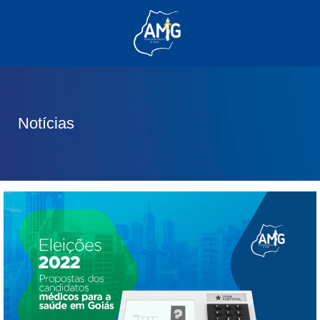
(62) 3285-6111
(62) 99830-0805
contato@adm.amg.org.br
Notícias
Área do Associado