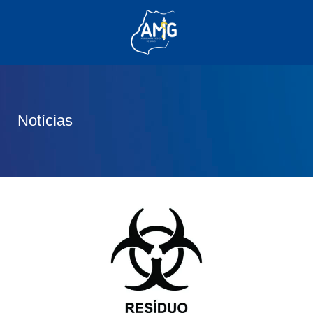
(62) 3285-6111
(62) 99830-0805
contato@adm.amg.org.br
Notícias
Área do Associado