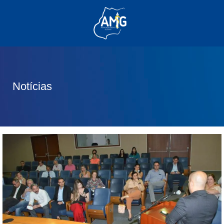
(62) 3285-6111
(62) 99830-0805
contato@adm.amg.org.br
Notícias
Área do Associado