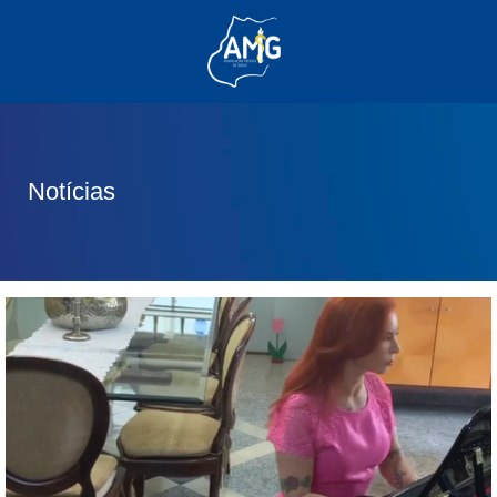
(62) 3285-6111
(62) 99830-0805
contato@adm.amg.org.br
Notícias
Área do Associado