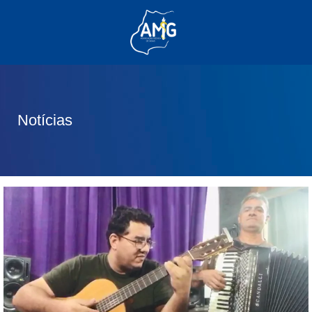
(62) 3285-6111
(62) 99830-0805
contato@adm.amg.org.br
Notícias
Área do Associado