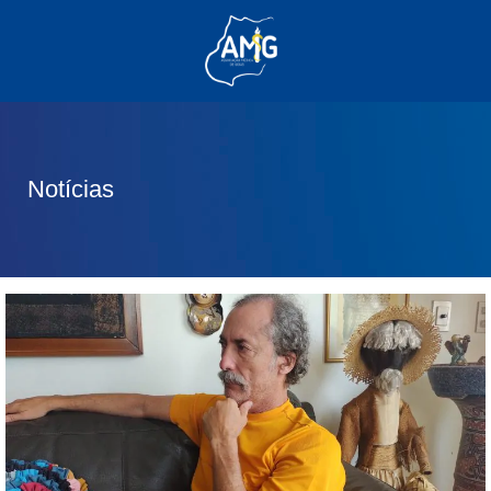
(62) 3285-6111
(62) 99830-0805
contato@adm.amg.org.br
Notícias
Área do Associado