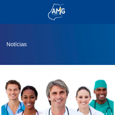
(62) 3285-6111
(62) 99830-0805
contato@adm.amg.org.br
Notícias
Área do Associado