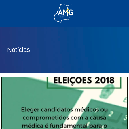
(62) 3285-6111
(62) 99830-0805
contato@adm.amg.org.br
Notícias
Área do Associado