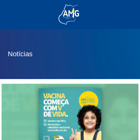
(62) 3285-6111
(62) 99830-0805
contato@adm.amg.org.br
Notícias
Área do Associado