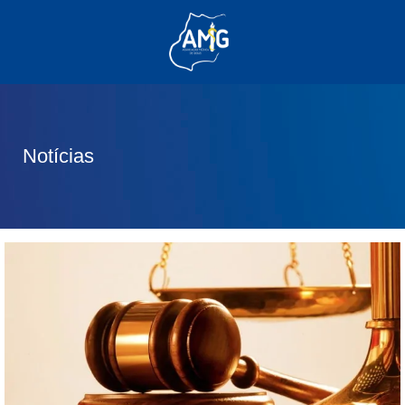
(62) 3285-6111
(62) 99830-0805
contato@adm.amg.org.br
Notícias
Área do Associado