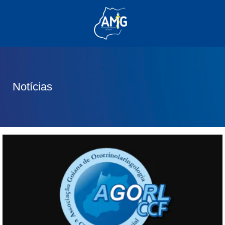
(62) 3285-6111
(62) 99830-0805
contato@adm.amg.org.br
Notícias
Área do Associado