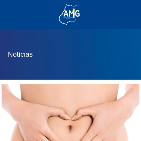
(62) 3285-6111
(62) 99830-0805
contato@adm.amg.org.br
Notícias
Área do Associado