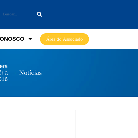
CONOSCO
Área do Associado
erá
Notícias
ória
2016