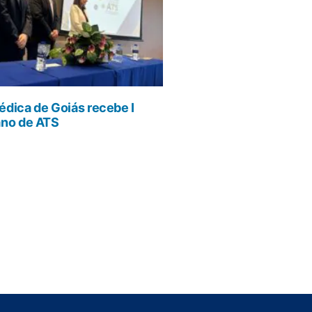
dica de Goiás recebe I
ano de ATS