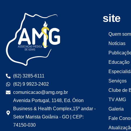
site
Quem som
Notícias
Publicaçõ
Educação 
Especiali
(62) 3285-6111
Serviços
(62) 9 9923-2402
Clube de 
comunicacao@amg.org.br
TV AMG
Avenida Portugal, 1148, Ed. Órion
Business & Health Complex,15º andar -
Galeria
Setor Marista Goiânia - GO | CEP:
Fale Cono
74150-030
Atualizaçã