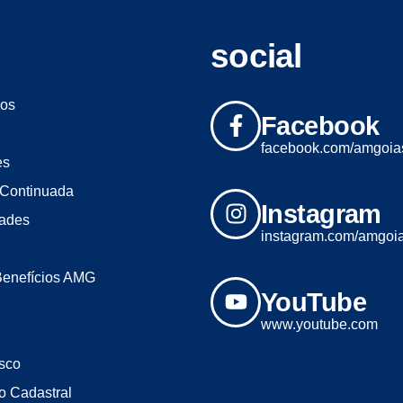
social
os
Facebook
facebook.com/amgoia
es
Continuada
Instagram
dades
instagram.com/amgoi
Benefícios AMG
YouTube
www.youtube.com
sco
o Cadastral