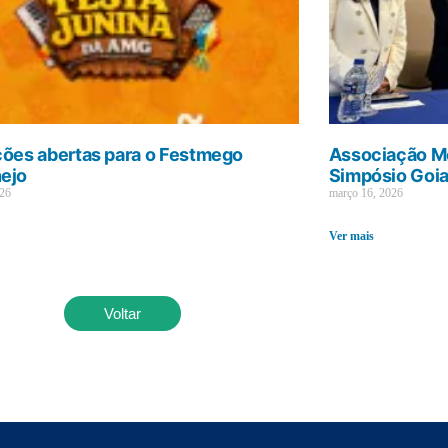
ções abertas para o Festmego
Associação Mé
ejo
Simpósio Goi
026
março 16, 2026
Ver mais
Voltar