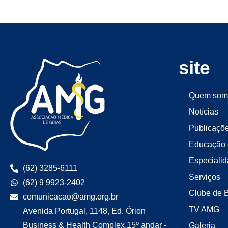
site
Quem som
Notícias
Publicaçõ
Educação 
Especiali
(62) 3285-6111
Serviços
(62) 9 9923-2402
Clube de 
comunicacao@amg.org.br
TV AMG
Avenida Portugal, 1148, Ed. Órion
Business & Health Complex,15º andar -
Galeria