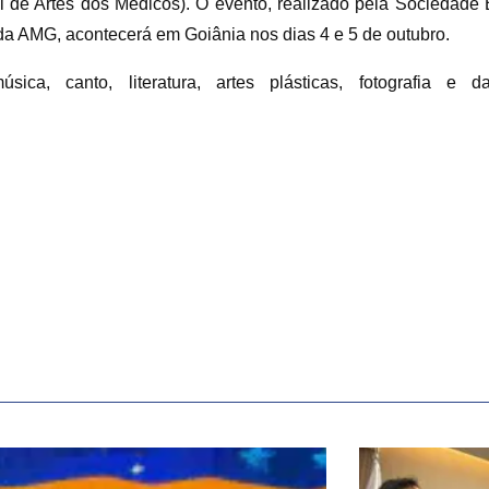
l de Artes dos Médicos). O evento, realizado pela Sociedade B
 AMG, acontecerá em Goiânia nos dias 4 e 5 de outubro.
a, canto, literatura, artes plásticas, fotografia e d