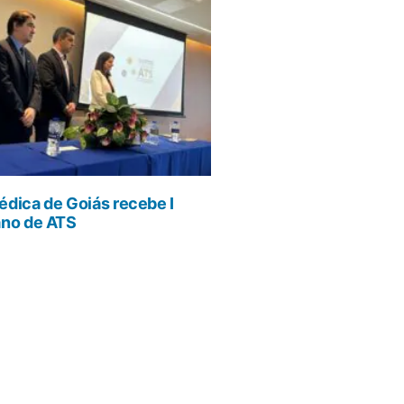
dica de Goiás recebe I
ano de ATS