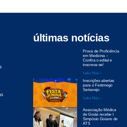
últimas notícias
Prova de Proficiência
em Medicina –
Confira o edital e
inscreva-se!
s
Saiba Mais »
Inscrições abertas
para o Festmego
Sertanejo
as
Saiba Mais »
Associação Médica
de Goiás recebe I
Simpósio Goiano de
ATS