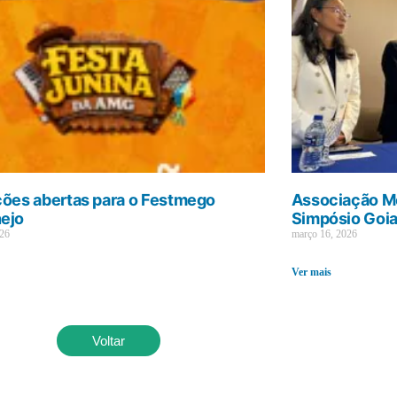
ções abertas para o Festmego
Associação Mé
ejo
Simpósio Goi
026
março 16, 2026
Ver mais
Voltar