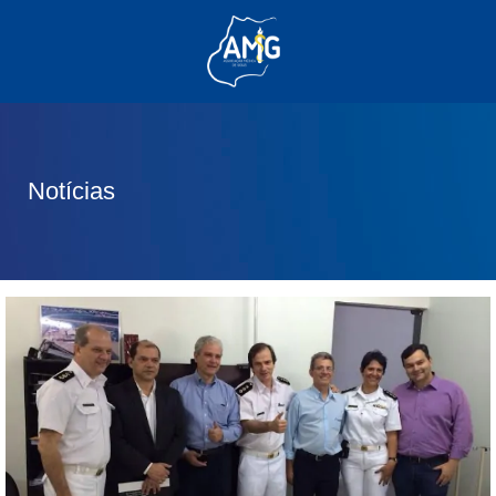
(62) 3285-6111
(62) 99830-0805
contato@adm.amg.org.br
Notícias
Área do Associado