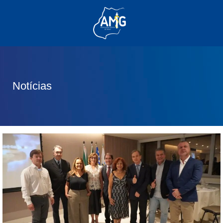
(62) 3285-6111
(62) 99830-0805
contato@adm.amg.org.br
Notícias
Área do Associado