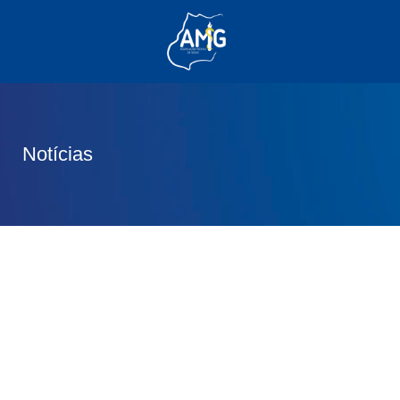
(62) 3285-6111
(62) 99830-0805
contato@adm.amg.org.br
Notícias
Área do Associado