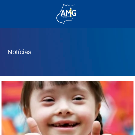
(62) 3285-6111
(62) 99830-0805
contato@adm.amg.org.br
Notícias
Área do Associado