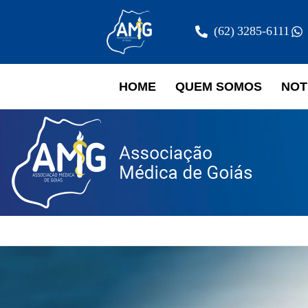
(62) 3285-6111
HOME
QUEM SOMOS
NOT