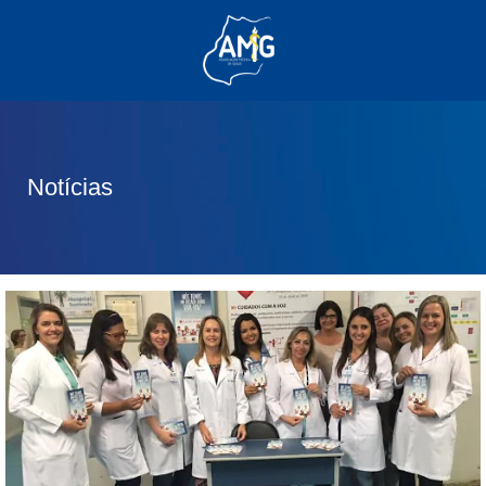
(62) 3285-6111
(62) 99830-0805
contato@adm.amg.org.br
Notícias
Área do Associado