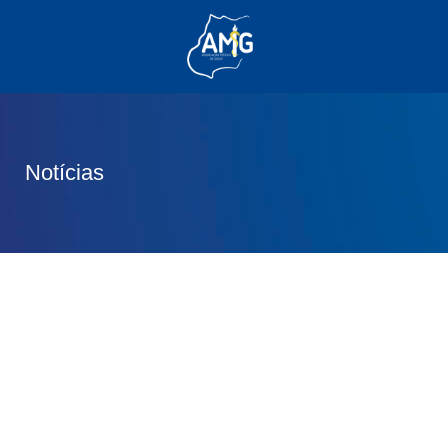
(62) 3285-6111
(62) 99830-0805
contato@adm.amg.org.br
Notícias
Área do Associado