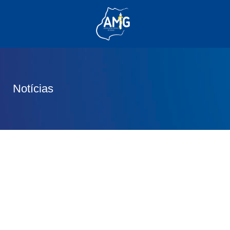
(62) 3285-6111
(62) 99830-0805
contato@adm.amg.org.br
Notícias
Área do Associado