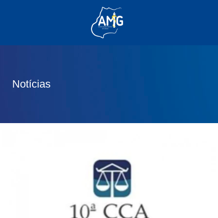
(62) 3285-6111
(62) 99830-0805
contato@adm.amg.org.br
Notícias
Área do Associado