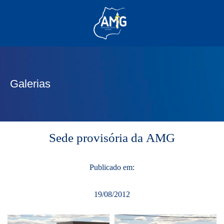
(62) 3285-6111
(62) 99830-0805
contato@adm.amg.org.br
Galerias
Área do Associado
Sede provisória da AMG
Publicado em:
19/08/2012