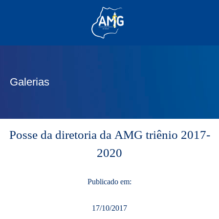
(62) 3285-6111
(62) 99830-0805
contato@adm.amg.org.br
Galerias
Área do Associado
Posse da diretoria da AMG triênio 2017-
2020
Publicado em:
17/10/2017