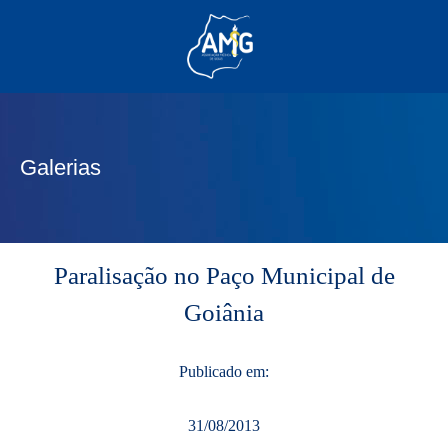
(62) 3285-6111
(62) 99830-0805
contato@adm.amg.org.br
Galerias
Área do Associado
Paralisação no Paço Municipal de
Goiânia
Publicado em:
31/08/2013