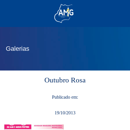
(62) 3285-6111
(62) 99830-0805
contato@adm.amg.org.br
Galerias
Área do Associado
Outubro Rosa
Publicado em:
19/10/2013