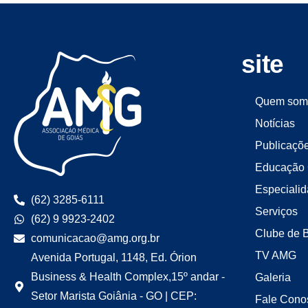
site
Quem som
Notícias
Publicaçõ
Educação 
Especiali
(62) 3285-6111
Serviços
(62) 9 9923-2402
Clube de 
comunicacao@amg.org.br
TV AMG
Avenida Portugal, 1148, Ed. Órion
Business & Health Complex,15º andar -
Galeria
Setor Marista Goiânia - GO | CEP:
Fale Cono