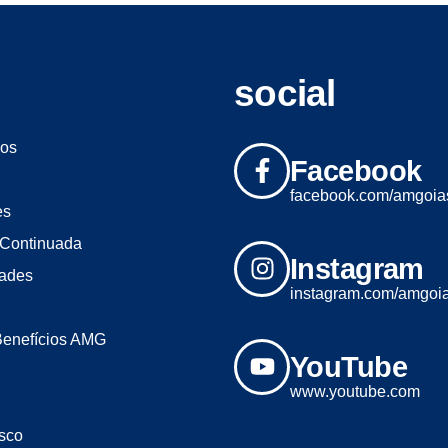
social
os
Facebook
facebook.com/amgoia
es
Continuada
Instagram
dades
instagram.com/amgoi
Benefícios AMG
YouTube
www.youtube.com
sco