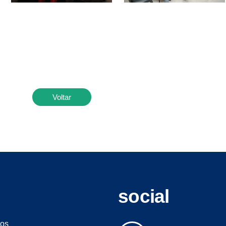
Voltar
social
os