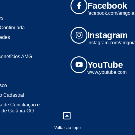
Facebook
facebook.com/amgoia
es
Continuada
Instagram
dades
instagram.com/amgoi
Benefícios AMG
YouTube
www.youtube.com
sco
o Cadastral
a de Conciliação e
m de Goiânia-GO
Voltar ao topo