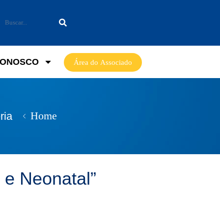
CONOSCO
Área do Associado
Home
ria
 e Neonatal”