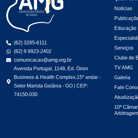
Notícias
Publicaçõ
Educação 
Especiali
(62) 3285-6111
Serviços
(62) 9 9923-2402
Clube de 
comunicacao@amg.org.br
TV AMG
Avenida Portugal, 1148, Ed. Órion
Business & Health Complex,15º andar -
Galeria
Setor Marista Goiânia - GO | CEP:
Fale Cono
74150-030
Atualizaçã
10ª Câmar
Arbitrage