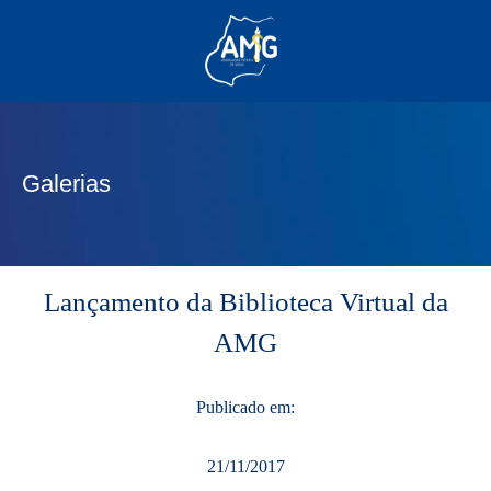
(62) 3285-6111
(62) 99830-0805
contato@adm.amg.org.br
Galerias
Área do Associado
Lançamento da Biblioteca Virtual da
AMG
Publicado em:
21/11/2017