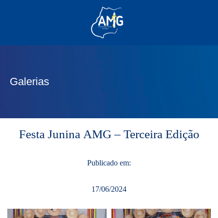
(62) 3285-6111
(62) 99830-0805
contato@adm.amg.org.br
Galerias
Área do Associado
Festa Junina AMG – Terceira Edição
Publicado em:
17/06/2024