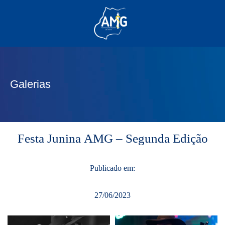
(62) 3285-6111
(62) 99830-0805
contato@adm.amg.org.br
Galerias
Área do Associado
Festa Junina AMG – Segunda Edição
Publicado em:
27/06/2023