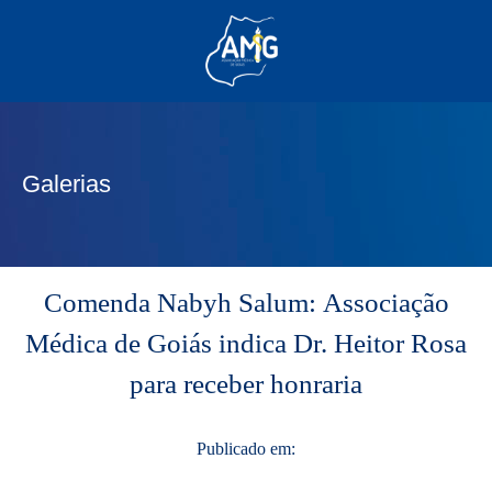
(62) 3285-6111
(62) 99830-0805
contato@adm.amg.org.br
Galerias
Área do Associado
Comenda Nabyh Salum: Associação
Médica de Goiás indica Dr. Heitor Rosa
para receber honraria
Publicado em: