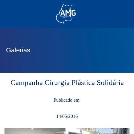
(62) 3285-6111
(62) 99830-0805
contato@adm.amg.org.br
Galerias
Área do Associado
Campanha Cirurgia Plástica Solidária
Publicado em:
14/05/2016