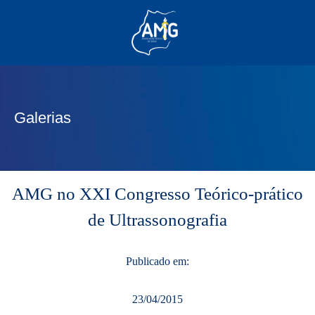
(62) 3285-6111
(62) 99830-0805
contato@adm.amg.org.br
Galerias
Área do Associado
AMG no XXI Congresso Teórico-prático
de Ultrassonografia
Publicado em:
23/04/2015